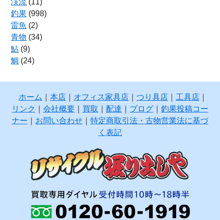
渓流
(11)
釣果
(998)
雷魚
(2)
青物
(34)
鮎
(9)
鯛
(24)
ホーム
｜
本店
｜
オフィス家具店
｜
つり具店
｜
工具店
｜
リンク
｜
会社概要
｜
買取
｜
配達
｜
ブログ
｜
釣果投稿コー
ナー
｜
お問い合わせ
｜
特定商取引法・古物営業法に基づ
く表記