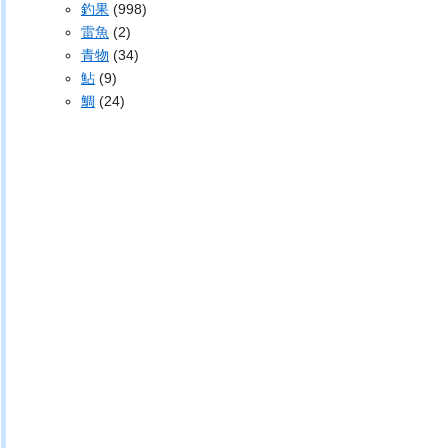
釣果
(998)
雷魚
(2)
青物
(34)
鮎
(9)
鯛
(24)