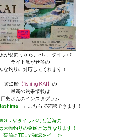
泳がせ釣りから、SLJ、タイラバ
ライト泳がせ等の
んな釣りに対応してくれます！
遊漁船
【fishing KAI】
の
最新の釣果情報は
田島さんのインスタグラム
tashima
←こちらで確認できます！
※SLJやタイラバなど近海の
大物釣りの金額とは異なります！
事前にTELで確認を<(_ _)>