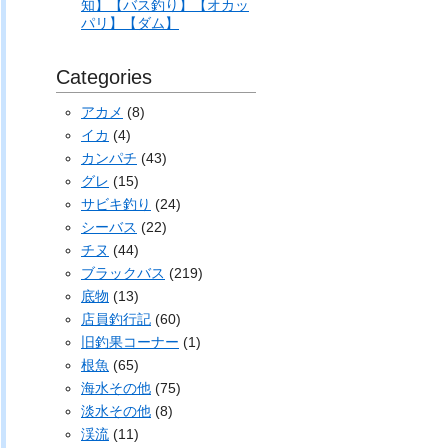
知】【バス釣り】【オカッ
パリ】【ダム】
Categories
アカメ
(8)
イカ
(4)
カンパチ
(43)
グレ
(15)
サビキ釣り
(24)
シーバス
(22)
チヌ
(44)
ブラックバス
(219)
底物
(13)
店員釣行記
(60)
旧釣果コーナー
(1)
根魚
(65)
海水その他
(75)
淡水その他
(8)
渓流
(11)