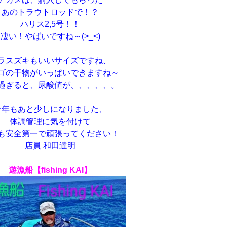
あのトラウトロッドで！？
ハリス2,5号！！
凄い！やばいですね～(>_<)
ラスズキもいいサイズですね、
ゴの干物がいっぱいできますね～
過ぎると、尿酸値が、、、、、。
今年もあと少しになりました、
体調管理に気を付けて
も安全第一で頑張ってください！
店員 和田達明
遊漁船【fishing KAI】