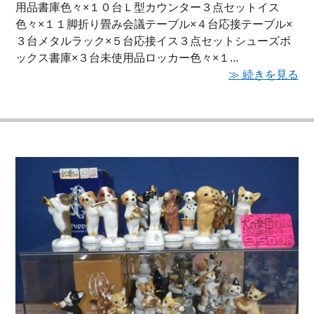
用品書庫色々×１０台Ｌ型カウンター３点セットイス
色々×１１脚折り畳み会議テーブル×４台応接テーブル×
３台メタルラック×５台応接イス３点セットシューズボ
ックス書庫×３台未使用品ロッカー色々×１...
≫ 続きを見る