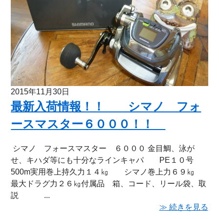
2015年11月30日
最新入荷情報！！ シマノ フォ
ースマスター６０００！！
シマノ フォースマスター ６０００ 金目鯛、泳が
せ、キハダ等にも十分なラインキャパ PE１０号
500m実用巻上持久力１４㎏ シマノ巻上力６９㎏
最大ドラグ力２６㎏付属品 箱、コード、リール袋、取
説 ...
≫ 続きを見る