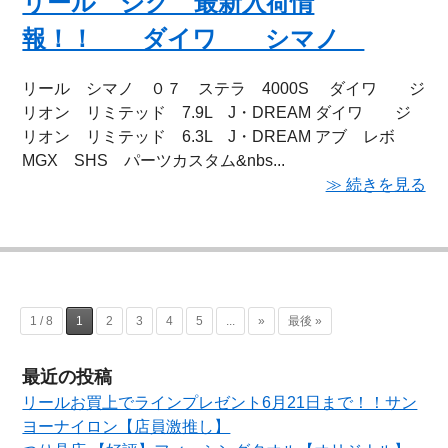
リール ジグ 最新入荷情
報！！ ダイワ シマノ
リール シマノ ０７ ステラ 4000S ダイワ ジ
リオン リミテッド 7.9L J・DREAM ダイワ ジ
リオン リミテッド 6.3L J・DREAM アブ レボ
MGX SHS パーツカスタム&nbs...
≫ 続きを見る
1 / 8
1
2
3
4
5
...
»
最後 »
最近の投稿
リールお買上でラインプレゼント6月21日まで！！サン
ヨーナイロン【店員激推し】