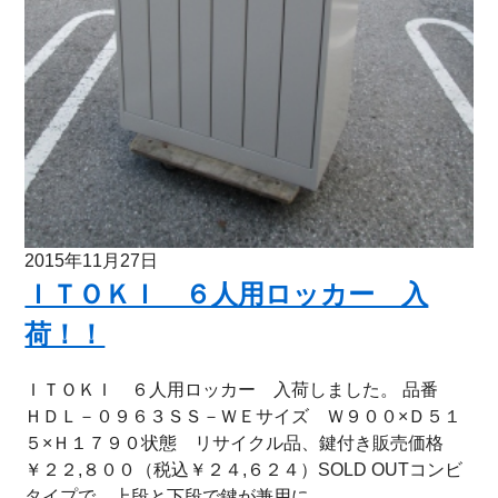
2015年11月27日
ＩＴＯＫＩ ６人用ロッカー 入
荷！！
ＩＴＯＫＩ ６人用ロッカー 入荷しました。 品番
ＨＤＬ－０９６３ＳＳ－ＷＥサイズ Ｗ９００×Ｄ５１
５×Ｈ１７９０状態 リサイクル品、鍵付き販売価格
￥２２,８００（税込￥２４,６２４）SOLD OUTコンビ
タイプで、上段と下段で鍵が兼用に...