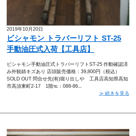
2019年10月20日
ビシャモン トラバーリフト ST-25
手動油圧式入荷【工具店】
ビシャモン手動油圧式トラバーリフトST-25 作動確認済
み外観錆キズあり 店頭販売価格：39,800円（税込）
SOLD OUT 問合せ先(有)堀り出しや 工具店高知県高知
市高須東町2-17 1階℡：088-86...
≫ 続きを見る