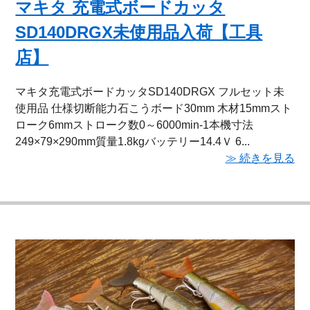
マキタ 充電式ボードカッタ
SD140DRGX未使用品入荷【工具
店】
マキタ充電式ボードカッタSD140DRGX フルセット未
使用品 仕様切断能力石こうボード30mm 木材15mmスト
ローク6mmストローク数0～6000min-1本機寸法
249×79×290mm質量1.8kgバッテリー14.4Ｖ 6...
≫ 続きを見る