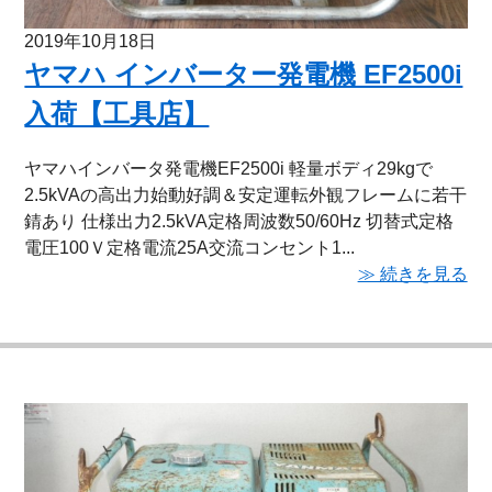
2019年10月18日
ヤマハ インバーター発電機 EF2500i
入荷【工具店】
ヤマハインバータ発電機EF2500i 軽量ボディ29kgで
2.5kVAの高出力始動好調＆安定運転外観フレームに若干
錆あり 仕様出力2.5kVA定格周波数50/60Hz 切替式定格
電圧100Ｖ定格電流25A交流コンセント1...
≫ 続きを見る