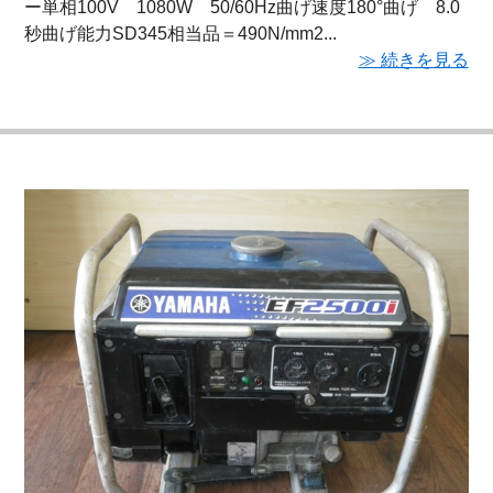
ー単相100V 1080W 50/60Hz曲げ速度180°曲げ 8.0
秒曲げ能力SD345相当品＝490N/mm2...
≫ 続きを見る