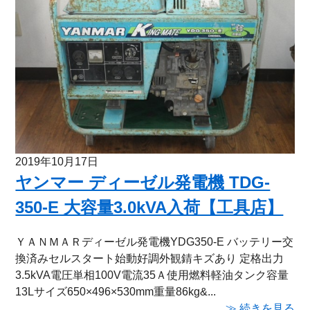
2019年10月17日
ヤンマー ディーゼル発電機 TDG-
350-E 大容量3.0kVA入荷【工具店】
ＹＡＮＭＡＲディーゼル発電機YDG350-E バッテリー交
換済みセルスタート始動好調外観錆キズあり 定格出力
3.5kVA電圧単相100V電流35Ａ使用燃料軽油タンク容量
13Lサイズ650×496×530mm重量86kg&...
≫ 続きを見る