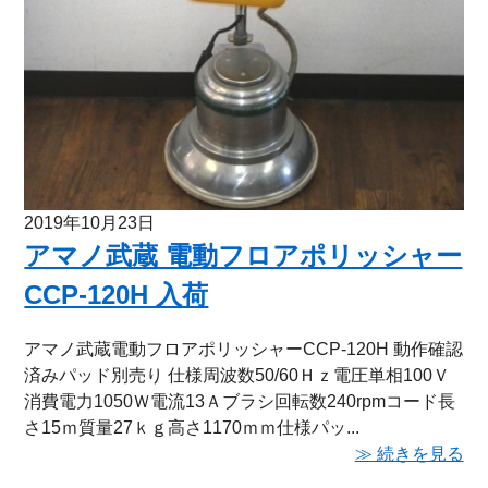
2019年10月23日
アマノ武蔵 電動フロアポリッシャー
CCP-120H 入荷
アマノ武蔵電動フロアポリッシャーCCP-120H 動作確認
済みパッド別売り 仕様周波数50/60Ｈｚ電圧単相100Ｖ
消費電力1050Ｗ電流13Ａブラシ回転数240rpmコード長
さ15ｍ質量27ｋｇ高さ1170ｍｍ仕様パッ...
≫ 続きを見る