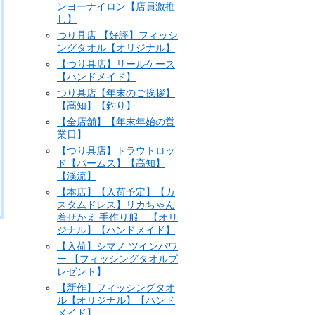
ンヨーナイロン【店員激推
し】
つり具店 【好評】フィッシ
ングタオル【オリジナル】
【つり具店】リールケース
【ハンドメイド】
つり具店【年末のご挨拶】
【高知】【釣り】
【全店舗】【年末年始の営
業日】
【つり具店】トラウトロッ
ド【パームス】【高知】
【渓流】
【本店】【入荷予定】【カ
スタムドレス】リカちゃん
着せかえ 手作り服 【オリ
ジナル】【ハンドメイド】
【入荷】シマノ ツインパワ
ー 【フィッシングタオルプ
レゼント】
【新作】フィッシングタオ
ル【オリジナル】【ハンド
メイド】