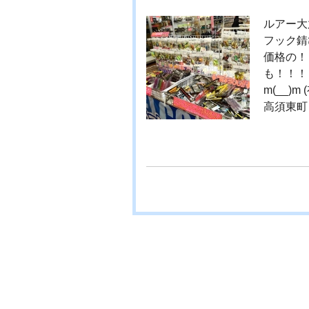
ルアー大
フック錆
価格の！
も！！！
m(__
高須東町２