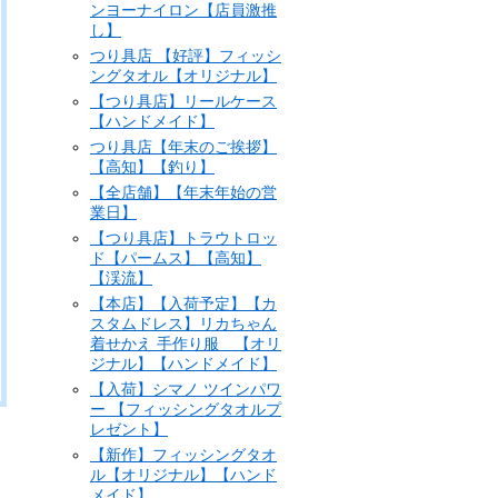
ンヨーナイロン【店員激推
し】
つり具店 【好評】フィッシ
ングタオル【オリジナル】
【つり具店】リールケース
【ハンドメイド】
つり具店【年末のご挨拶】
【高知】【釣り】
【全店舗】【年末年始の営
業日】
【つり具店】トラウトロッ
ド【パームス】【高知】
【渓流】
【本店】【入荷予定】【カ
スタムドレス】リカちゃん
着せかえ 手作り服 【オリ
ジナル】【ハンドメイド】
【入荷】シマノ ツインパワ
ー 【フィッシングタオルプ
レゼント】
【新作】フィッシングタオ
ル【オリジナル】【ハンド
メイド】