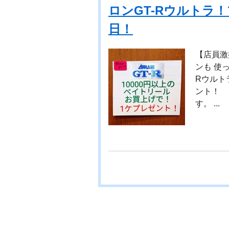
ロンGT-Rウルトラ！
日！
【店員激
ンも 使
Rウルト
ント！ 
す。 ...